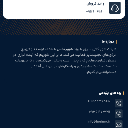
واحد فروش
09126041160
درباره ما
شرکت هور کانی سپهر با برند
هورینکس
با هدف توسعه و ترویج
انرژی‌های تجدیدپذیر فعالیت می‌کند. ما بر این باوریم که آینده انرژی در
دستان فناوری‌های پاک و پایدار است و تلاش می‌کنیم با ارائه تجهیزات
باکیفیت، خدمات مشاوره‌ای و راهکارهای نوین، این آینده را
دست‌یافتنی‌تر کنیم.
راه های ارتباطی
09128477808
09361403691
Info@horinex.ir