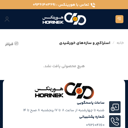
Ski
تماس با هورینکس : 09361403691
t
conten
خانه
/
استراکچر و سازه‌های خورشیدی
فیلتر
هیچ محصولی یافت نشد.
ساعات پاسحگویی
شنبه تا چهارشنبه از ساعت 8 تا 17 پنجشنبه 8 صبح تا 14
شماره پشتبیبانی
09126041160